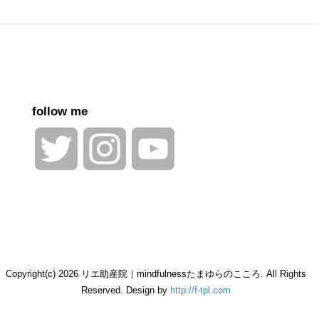
follow me
Twitter
Instagram
YouTube
Channel
Copyright(c) 2026 リエ助産院｜mindfulnessたまゆらのこころ. All Rights
Reserved. Design by
http://f-tpl.com